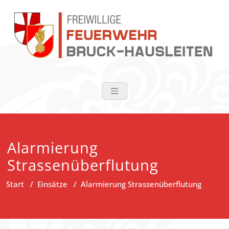
Zum
Inhalt
springen
FF Bruck-Haus
Alarmierung
Strassenüberflutung
Start
/
Einsätze
/
Alarmierung Strassenüberflutung