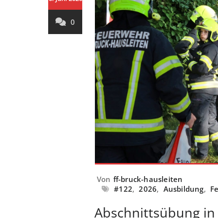
0
Von
ff-bruck-hausleiten
#122
,
2026
,
Ausbildung
,
F
Abschnittsübung in