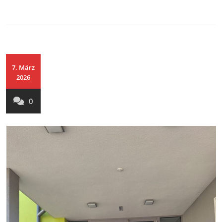
7. März
2026
0