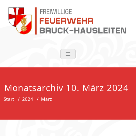
Zum
Inhalt
springen
FF Bruck-Haus
Monatsarchiv 10. März 2024
Start
/
2024
/
März