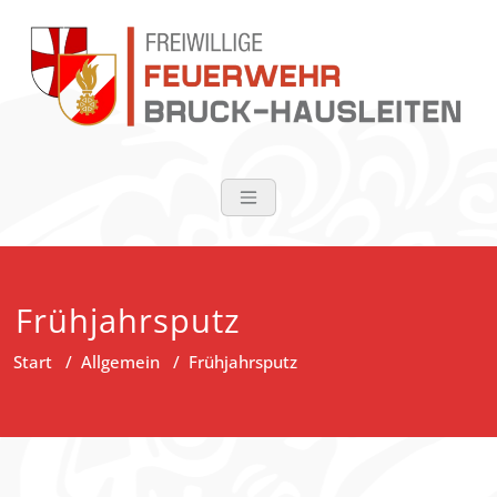
Zum
Inhalt
springen
FF Bruck-Haus
Frühjahrsputz
Start
/
Allgemein
/
Frühjahrsputz