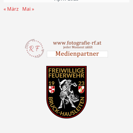
« März
Mai »