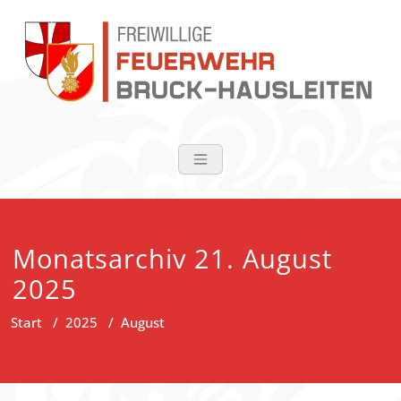
Zum
Inhalt
springen
FF Bruck-Haus
Monatsarchiv 21. August
2025
Start
/
2025
/
August