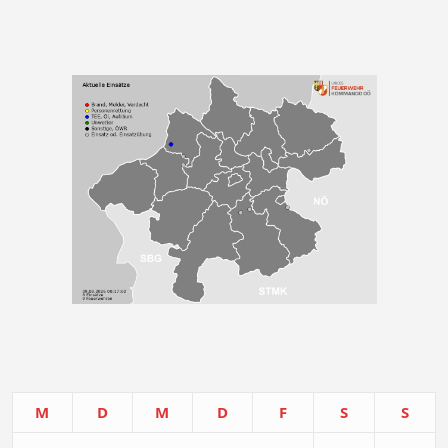
M
D
M
D
F
S
S