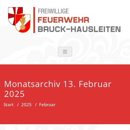
Zum
Inhalt
springen
FF Bruck-Haus
Monatsarchiv 13. Februar
2025
Start
/
2025
/
Februar