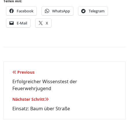
Teilen mit:
Facebook
WhatsApp
Telegram
E-Mail
X
Beitragsnavigation
Previous
Erfolgreicher Wissenstest der
Feuerwehrjugend
Nächster Schritt
Einsatz: Baum über Straße