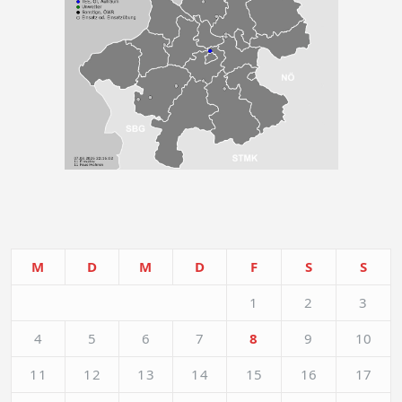
M
D
M
D
F
S
S
1
2
3
4
5
6
7
8
9
10
11
12
13
14
15
16
17