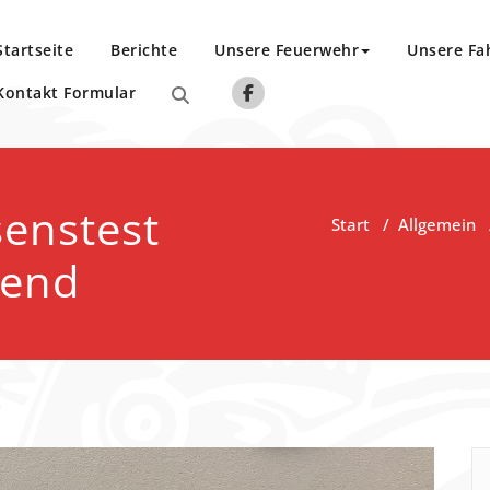
Startseite
Berichte
Unsere Feuerwehr
Unsere Fa
Kontakt Formular
senstest
Start
/
Allgemein
gend