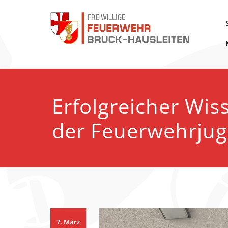
Zum
Inhalt
springen
FF Bruck-Hausleiten
Erfolgreicher Wis
der Feuerwehrju
7. März