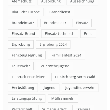
Atemschutz
Ausbildung
Auszeichnung
Blaulicht Europe
Branddienst
Brandeinsatz
Brandmelder
Einsatz
Einsatz Brand
Einsatz technisch
Enns
Erprobung
Erprobung 2024
Fahrzeugsegnung
Familienfest 2024
Feuerwehr
Feuerwehrjugend
FF Bruck-Hausleiten
FF Kirchberg vorm Wald
Herbstübung
Jugend
Jugendfeuerwehr
Leistungsprüfung
Müllsammeln
Parterschaft
Sumerauerhof
Training