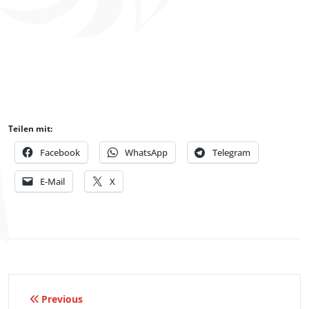
Teilen mit:
Facebook
WhatsApp
Telegram
E-Mail
X
Beitragsnavigation
Previous