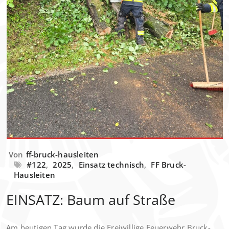
Von
ff-bruck-hausleiten
#122
,
2025
,
Einsatz technisch
,
FF Bruck-
Hausleiten
EINSATZ: Baum auf Straße
Am heutigen Tag wurde die Freiwillige Feuerwehr Bruck-