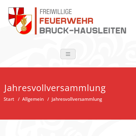
Zum
Inhalt
springen
FF Bruck-Haus
Jahresvollversammlung
Start
/
Allgemein
/
Jahresvollversammlung