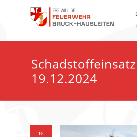
Zum
Inhalt
springen
FF Bruck-Hausleiten
Schadstoffeinsat
19.12.2024
19.