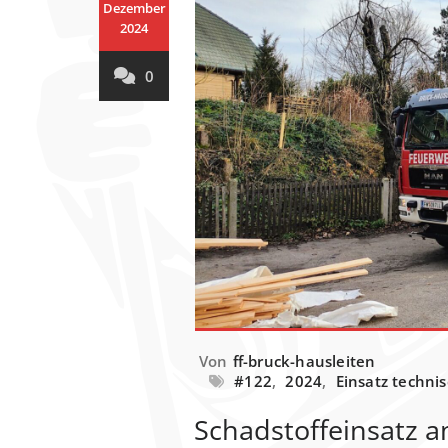
Dezember
2024
0
Von
ff-bruck-hausleiten
#122
,
2024
,
Einsatz techni
Schadstoffeinsatz a