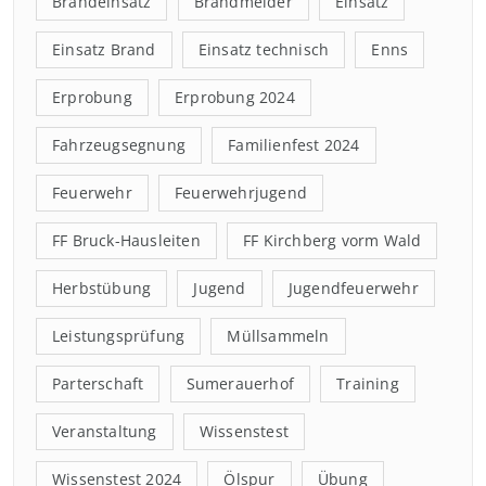
Brandeinsatz
Brandmelder
Einsatz
Einsatz Brand
Einsatz technisch
Enns
Erprobung
Erprobung 2024
Fahrzeugsegnung
Familienfest 2024
Feuerwehr
Feuerwehrjugend
FF Bruck-Hausleiten
FF Kirchberg vorm Wald
Herbstübung
Jugend
Jugendfeuerwehr
Leistungsprüfung
Müllsammeln
Parterschaft
Sumerauerhof
Training
Veranstaltung
Wissenstest
Wissenstest 2024
Ölspur
Übung