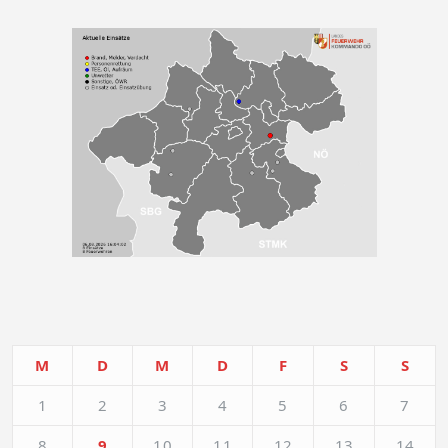
M
D
M
D
F
S
S
1
2
3
4
5
6
7
8
9
10
11
12
13
14