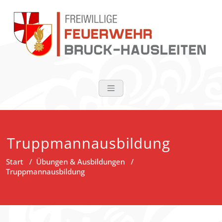
Zum
Inhalt
springen
FF Bruck-Haus
Truppmannausbildung
Start
/
Übungen & Ausbildungen
/
Truppmannausbildung